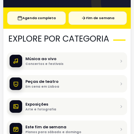
Agenda completa
Fim de semana
EXPLORE POR CATEGORIA
Música ao vivo
Concertos e festivais
Peças de teatro
Em cena em Lisboa
Exposições
Arte e fotografia
Este fim de semana
Planos para sábado e domingo