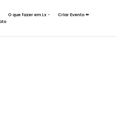
O que fazer em Lx
Criar Evento ✏
ato