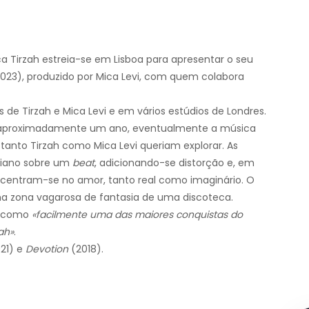
a Tirzah estreia-se em Lisboa para apresentar o seu
023), produzido por Mica Levi, com quem colabora
 de Tirzah e Mica Levi e em vários estúdios de Londres.
e aproximadamente um ano, eventualmente a música
anto Tirzah como Mica Levi queriam explorar. As
iano sobre um
beat
, adicionando-se distorção e, em
 centram-se no amor, tanto real como imaginário. O
 zona vagarosa de fantasia de uma discoteca.
or como
«facilmente uma das maiores conquistas do
ah»
.
21) e
Devotion
(2018).