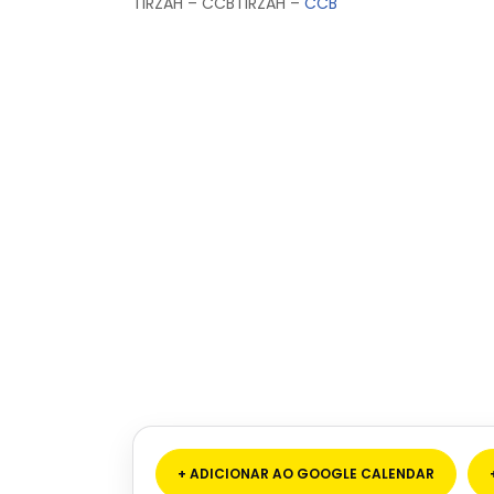
TIRZAH – CCBTIRZAH –
CCB
+ ADICIONAR AO GOOGLE CALENDAR