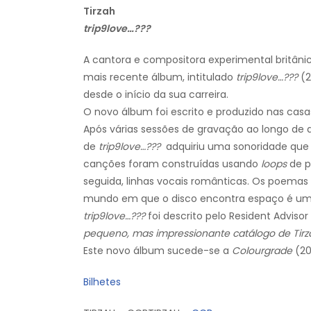
Tirzah
trip9love…???
A cantora e compositora experimental britânic
mais recente álbum, intitulado
trip9love…???
(2
desde o início da sua carreira.
O novo álbum foi escrito e produzido nas casas
Após várias sessões de gravação ao longo d
de
trip9love…???
adquiriu uma sonoridade que t
canções foram construídas usando
loops
de p
seguida, linhas vocais românticas. Os poemas
mundo em que o disco encontra espaço é uma
trip9love…???
foi descrito pelo Resident Advis
pequeno, mas impressionante catálogo de Tirz
Este novo álbum sucede-se a
Colourgrade
(20
Bilhetes