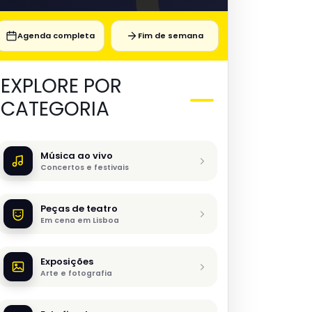
Agenda completa
Fim de semana
EXPLORE POR
CATEGORIA
Música ao vivo
Concertos e festivais
Peças de teatro
Em cena em Lisboa
Exposições
Arte e fotografia