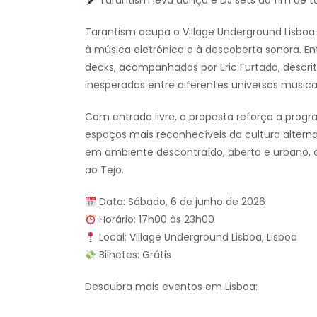
Tarantism leva dança e DJ sets ao fim de t
Tarantism ocupa o Village Underground Lisbo
à música eletrónica e à descoberta sonora. E
decks, acompanhados por Eric Furtado, descri
inesperadas entre diferentes universos musicai
Com entrada livre, a proposta reforça a prog
espaços mais reconhecíveis da cultura alterna
em ambiente descontraído, aberto e urbano, cr
ao Tejo.
Data: Sábado, 6 de junho de 2026
Horário: 17h00 às 23h00
Local: Village Underground Lisboa, Lisboa
Bilhetes: Grátis
Descubra mais eventos em Lisboa: