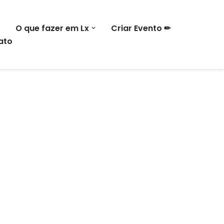
O que fazer em Lx
Criar Evento ✏
ato