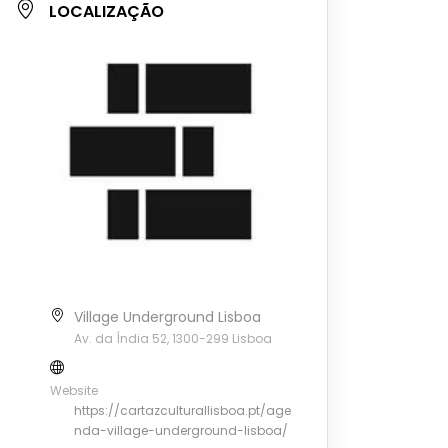
LOCALIZAÇÃO
Village Underground Lisboa
Av. da Índia 52, 1300-299 Lisboa
Website
https://cartazculturallisboa.pt/age
nda-village-underground-lisboa/