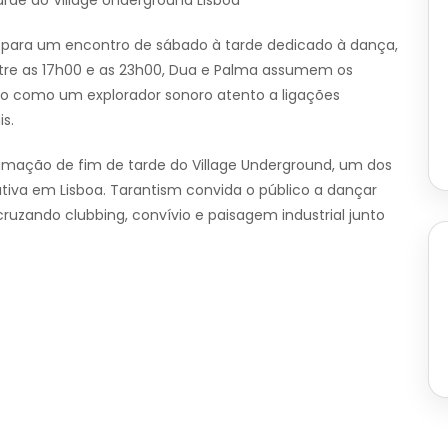
arde do Village Underground Lisboa
a para um encontro de sábado à tarde dedicado à dança,
ntre as 17h00 e as 23h00, Dua e Palma assumem os
to como um explorador sonoro atento a ligações
s.
ramação de fim de tarde do Village Underground, um dos
tiva em Lisboa. Tarantism convida o público a dançar
uzando clubbing, convívio e paisagem industrial junto