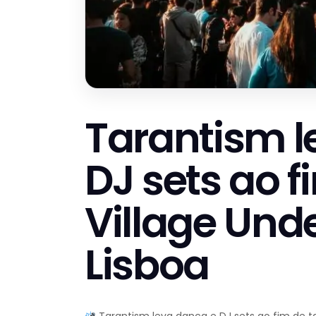
Tarantism l
DJ sets ao f
Village Und
Lisboa