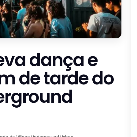
eva dança e
im de tarde do
erground