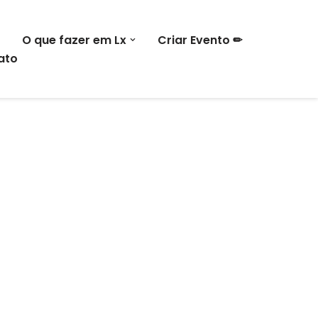
O que fazer em Lx
Criar Evento ✏
ato