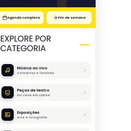
Agenda completa
Fim de semana
EXPLORE POR
CATEGORIA
Música ao vivo
Concertos e festivais
Peças de teatro
Em cena em Lisboa
Exposições
Arte e fotografia