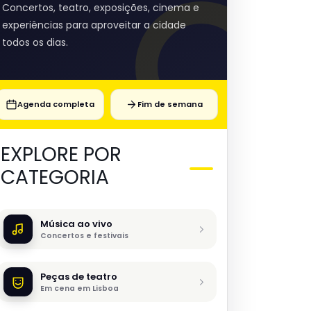
Concertos, teatro, exposições, cinema e
experiências para aproveitar a cidade
todos os dias.
Agenda completa
Fim de semana
EXPLORE POR
CATEGORIA
Música ao vivo
Concertos e festivais
Peças de teatro
Em cena em Lisboa