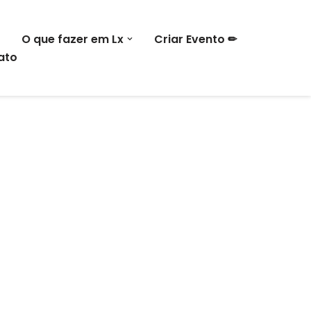
O que fazer em Lx
Criar Evento ✏
ato