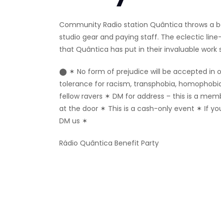
Community Radio station Quântica throws a ben
studio gear and paying staff. The eclectic lin
that Quântica has put in their invaluable work 
⬤ ✶ No form of prejudice will be accepted in 
tolerance for racism, transphobia, homophobia,
fellow ravers ✶ DM for address – this is a m
at the door ✶ This is a cash-only event ✶ If you
DM us ✶
Rádio Quântica Benefit Party