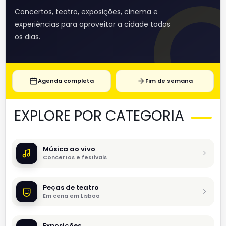
Concertos, teatro, exposições, cinema e
experiências para aproveitar a cidade todos
os dias.
Agenda completa
Fim de semana
EXPLORE POR CATEGORIA
Música ao vivo
Concertos e festivais
Peças de teatro
Em cena em Lisboa
Exposições