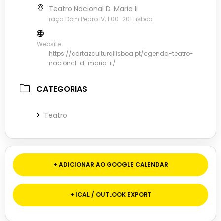
Teatro Nacional D. Maria II
raça Dom Pedro IV, 1100-201 Lisboa
Website
https://cartazculturallisboa.pt/agenda-teatro-
nacional-d-maria-ii/
CATEGORIAS
Teatro
+ ADICIONAR AO GOOGLE CALENDAR
+ ICAL / OUTLOOK EXPORT