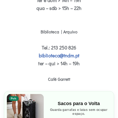
ter e dom > 14h – 19h
qua – sáb > 15h – 22h
Biblioteca | Arquivo
Tel.: 213 250 826
biblioteca@tndm.pt
ter – qui > 14h – 19h
Café Garrett
Pub.
Sacos para o Volta
Guarda garrafas e latas sem ocupar
espaço.