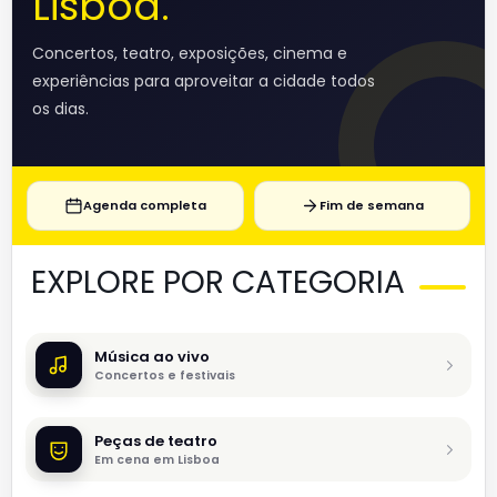
Lisboa.
Concertos, teatro, exposições, cinema e
experiências para aproveitar a cidade todos
os dias.
Agenda completa
Fim de semana
EXPLORE POR CATEGORIA
Música ao vivo
Concertos e festivais
Peças de teatro
Em cena em Lisboa