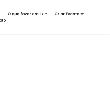
O que fazer em Lx
Criar Evento ✏
ato