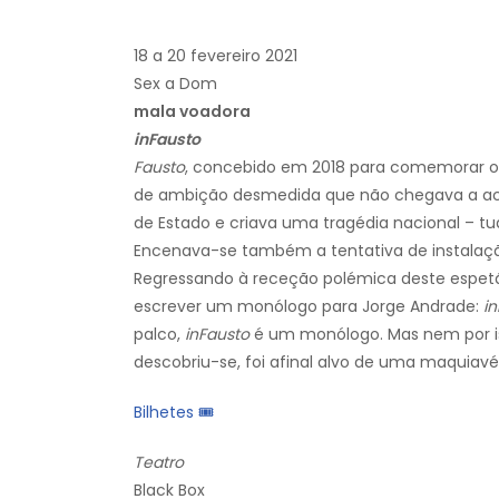
18 a 20 fevereiro 2021
Sex a Dom
mala voadora
inFausto
Fausto
, concebido em 2018 para comemorar o
de ambição desmedida que não chegava a ac
de Estado e criava uma tragédia nacional – t
Encenava-se também a tentativa de instalação
Regressando à receção polémica deste espetá
escrever um monólogo para Jorge Andrade:
i
palco,
inFausto
é um monólogo. Mas nem por isso
descobriu-se, foi afinal alvo de uma maquiavé
Bilhetes 🎟
Teatro
Black Box