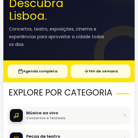
Descubra
Lisboa.
Concertos, teatro, exposições, cinema e
experiências para aproveitar a cidade todos
os dias.
Agenda completa
Fim de semana
EXPLORE POR CATEGORIA
Música ao vivo
Concertos e festivais
Peças de teatro