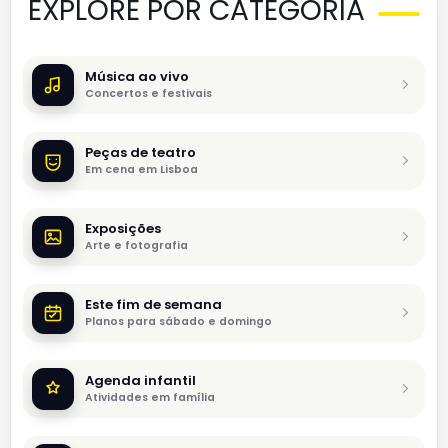
EXPLORE POR CATEGORIA
Música ao vivo
Concertos e festivais
Peças de teatro
Em cena em Lisboa
Exposições
Arte e fotografia
Este fim de semana
Planos para sábado e domingo
Agenda infantil
Atividades em família