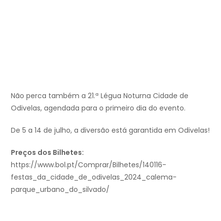
Não perca também a 21.ª Légua Noturna Cidade de
Odivelas, agendada para o primeiro dia do evento.
De 5 a 14 de julho, a diversão está garantida em Odivelas!
Preços dos Bilhetes:
https://www.bol.pt/Comprar/Bilhetes/140116-
festas_da_cidade_de_odivelas_2024_calema-
parque_urbano_do_silvado/