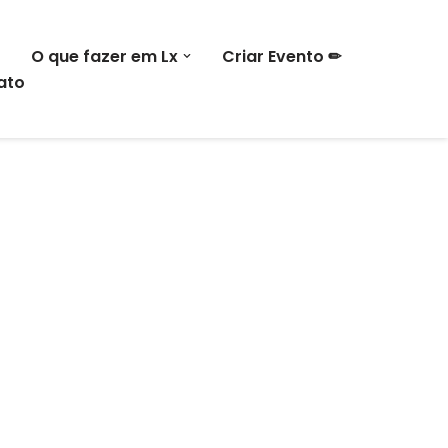
O que fazer em Lx
Criar Evento ✏
ato