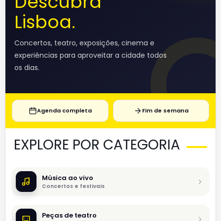
Descubra
Lisboa.
Concertos, teatro, exposições, cinema e
experiências para aproveitar a cidade todos
os dias.
Agenda completa
Fim de semana
EXPLORE POR CATEGORIA
Música ao vivo
Concertos e festivais
Peças de teatro