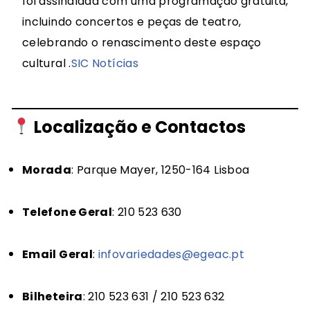
foi assinalada com uma programação gratuita,
incluindo concertos e peças de teatro,
celebrando o renascimento deste espaço
cultural
.​
SIC Notícias
Localização e Contactos
Morada
:
Parque Mayer, 1250-164 Lisboa
Telefone Geral
:
210 523 630
Email Geral
:
infovariedades@egeac.pt
Bilheteira
:
210 523 631 / 210 523 632