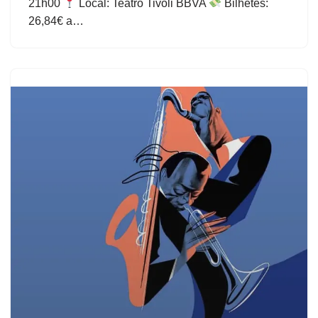
21h00
Local: Teatro Tivoli BBVA
Bilhetes:
26,84€ a…