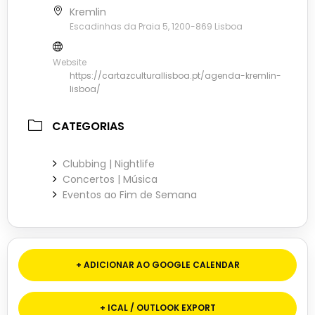
Kremlin
Escadinhas da Praia 5, 1200-869 Lisboa
Website
https://cartazculturallisboa.pt/agenda-kremlin-
lisboa/
CATEGORIAS
Clubbing | Nightlife
Concertos | Música
Eventos ao Fim de Semana
+ ADICIONAR AO GOOGLE CALENDAR
+ ICAL / OUTLOOK EXPORT