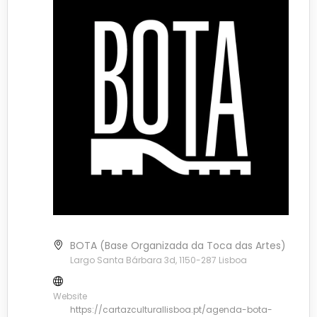
BOTA (Base Organizada da Toca das Artes)
Largo Santa Bárbara 3d, 1150-287 Lisboa
Website
https://cartazculturallisboa.pt/agenda-bota-