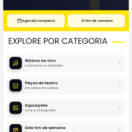
Agenda completa
Fim de semana
EXPLORE POR CATEGORIA
Música ao vivo
Concertos e festivais
Peças de teatro
Em cena em Lisboa
Exposições
Arte e fotografia
Este fim de semana