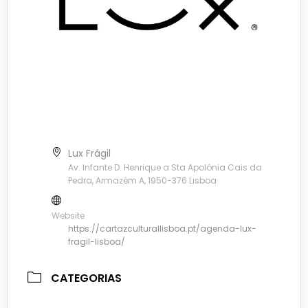
Lux Frágil
Av. Infante D. Henrique a Sta Apolónia Cais da
Pedra, Armazém A, 1950-376 Lisboa
Website
https://cartazculturallisboa.pt/agenda-lux-
fragil-lisboa/
CATEGORIAS