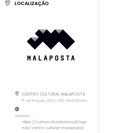
LOCALIZAÇÃO
CENTRO CULTURAL MALAPOSTA
R. de Angola, 2620-492 Olival Basto
Website
https://cartazculturallisboa.pt/age
nda-centro-cultural-malaposta/