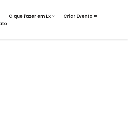
O que fazer em Lx
Criar Evento ✏
ato