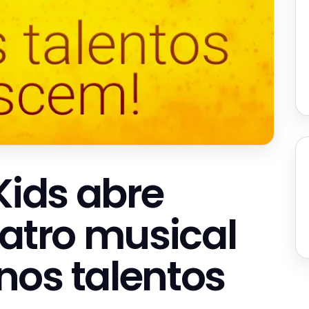
Kids abre
eatro musical
os talentos