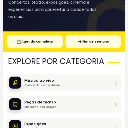
Concertos, teatro, exposições, cinema e
experiências para aproveitar a cidade todos
os dias.
Agenda completa
Fim de semana
EXPLORE POR CATEGORIA
Música ao vivo
Concertos e festivais
Peças de teatro
Em cena em Lisboa
Exposições