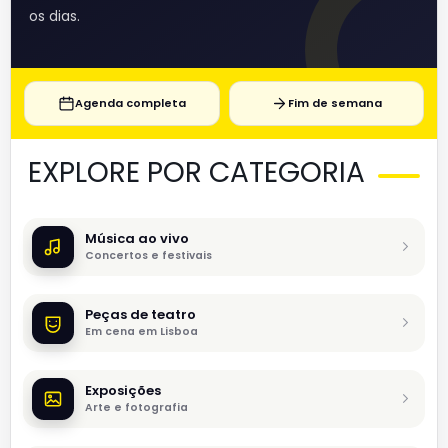
os dias.
Agenda completa
Fim de semana
EXPLORE POR CATEGORIA
Música ao vivo
Concertos e festivais
Peças de teatro
Em cena em Lisboa
Exposições
Arte e fotografia