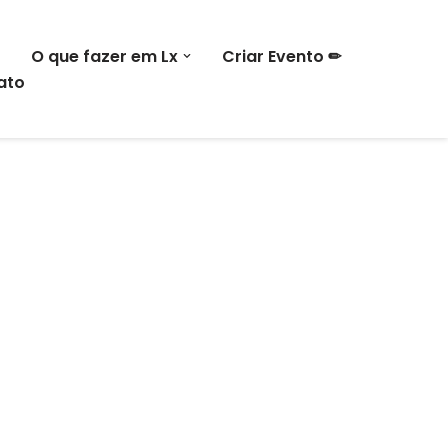
O que fazer em Lx
Criar Evento ✏
ato