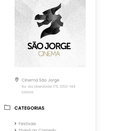
Cinema São Jorge
Av. da Liberdade 175, 1250-144
Lisboa
CATEGORIAS
Festivais
Stand Up Comedy