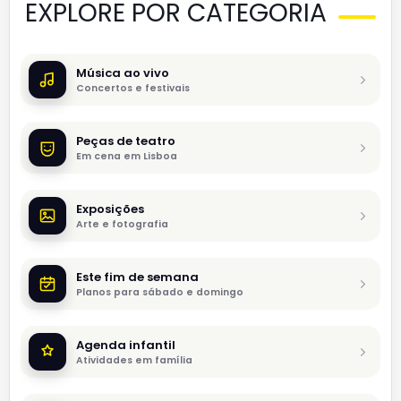
EXPLORE POR CATEGORIA
Música ao vivo
Concertos e festivais
Peças de teatro
Em cena em Lisboa
Exposições
Arte e fotografia
Este fim de semana
Planos para sábado e domingo
Agenda infantil
Atividades em família