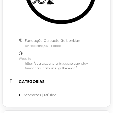
Fundação Calouste Gulbenkian
Av.de Berna,45 - Lisboa
Website
https://cartazculturallisboa.pt/agenda-
fundacao-calouste-gulbenkian/
CATEGORIAS
Concertos | Música