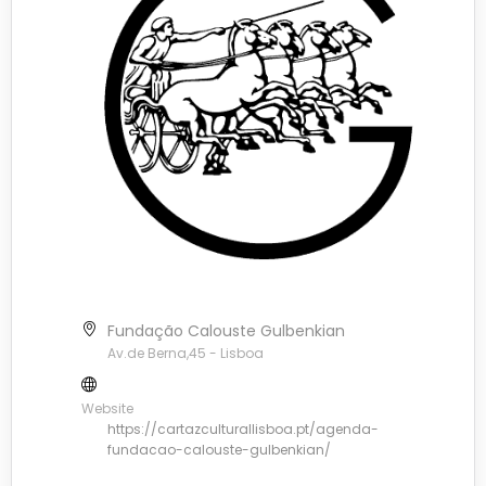
Fundação Calouste Gulbenkian
Av.de Berna,45 - Lisboa
Website
https://cartazculturallisboa.pt/agenda-
fundacao-calouste-gulbenkian/