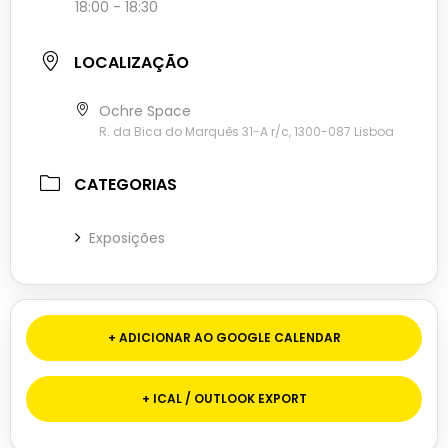
18:00 - 18:30
LOCALIZAÇÃO
Ochre Space
R. da Bica do Marquês 31-A r/c, 1300-087 Lisboa
CATEGORIAS
Exposições
+ ADICIONAR AO GOOGLE CALENDAR
+ ICAL / OUTLOOK EXPORT