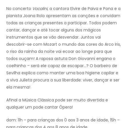
No concerto
Vocalini
, a cantora Elvire de Paiva e Pona e a
pianista Joana Rolo apresentam as canções e convidam
todas as crianças presentes a participar. Todos podem
cantar, dançar e até tocar alguns dos mágicos
instrumentos que se vão desvendar. Juntos vai
descobrir-se com Mozart o mundo das cores do Arco Iris,
o riso da rainha da noite vai ecoar ao longe para que
todos ouçam! A raposa astuta Don Giovanni engana o
coelhinho – será ele capaz de escapar…? O barbeiro de
Sevilha explica como manter uma boa higiene capilar e
a viva Julieta procura a sua liberdade: viver, dançar e ser
ela mesma!
Afinal a Música Clássica pode ser muito divertida e
qualquer um pode cantar Ópera!
dom: 11h – para crianças dos 0 aos 3 anos de idade, 15h –
para crianças dos 4 aos 8 anos de idade