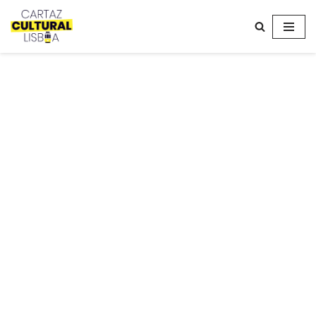
Avançar
para
o
conteúdo