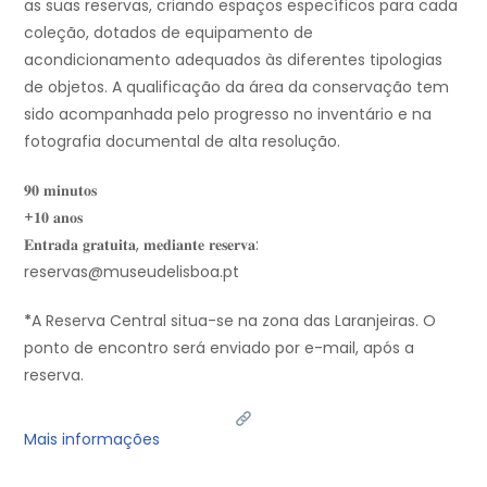
as suas reservas, criando espaços específicos para cada
coleção, dotados de equipamento de
acondicionamento adequados às diferentes tipologias
de objetos. A qualificação da área da conservação tem
sido acompanhada pelo progresso no inventário e na
fotografia documental de alta resolução.
𝟗𝟎 𝐦𝐢𝐧𝐮𝐭𝐨𝐬
+𝟏𝟎 𝐚𝐧𝐨𝐬
𝐄𝐧𝐭𝐫𝐚𝐝𝐚 𝐠𝐫𝐚𝐭𝐮𝐢𝐭𝐚, 𝐦𝐞𝐝𝐢𝐚𝐧𝐭𝐞 𝐫𝐞𝐬𝐞𝐫𝐯𝐚:
reservas@museudelisboa.pt
*
A Reserva Central situa-se na zona das Laranjeiras. O
ponto de encontro será enviado por e-mail, após a
reserva.
Mais informações