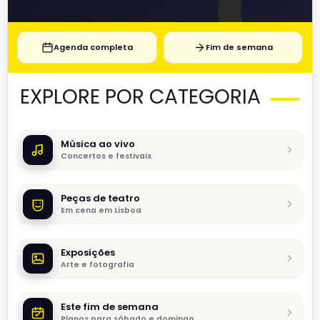
Agenda completa
Fim de semana
EXPLORE POR CATEGORIA
Música ao vivo
Concertos e festivais
Peças de teatro
Em cena em Lisboa
Exposições
Arte e fotografia
Este fim de semana
Planos para sábado e domingo