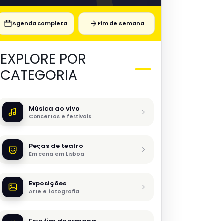
Agenda completa
Fim de semana
EXPLORE POR
CATEGORIA
Música ao vivo
Concertos e festivais
Peças de teatro
Em cena em Lisboa
Exposições
Arte e fotografia
Este fim de semana