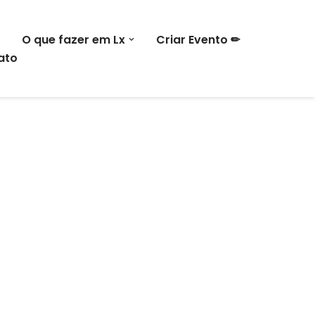
O que fazer em Lx
Criar Evento ✏
ato