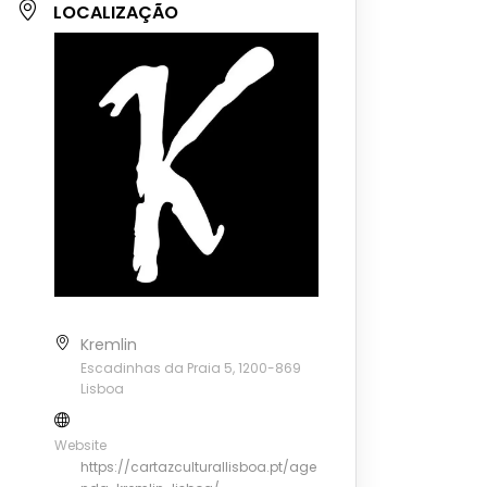
LOCALIZAÇÃO
Kremlin
Escadinhas da Praia 5, 1200-869
Lisboa
Website
https://cartazculturallisboa.pt/age