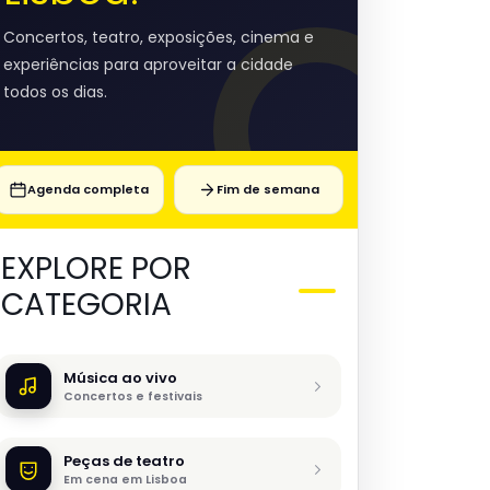
Concertos, teatro, exposições, cinema e
experiências para aproveitar a cidade
todos os dias.
Agenda completa
Fim de semana
EXPLORE POR
CATEGORIA
Música ao vivo
Concertos e festivais
Peças de teatro
Em cena em Lisboa