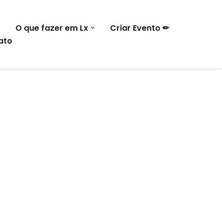
O que fazer em Lx
Criar Evento ✏
ato