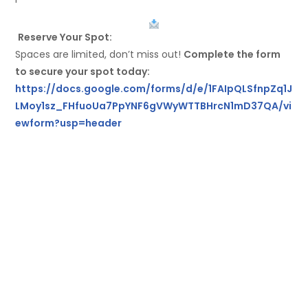
Reserve Your Spot:
Spaces are limited, don’t miss out!
Complete the form
to secure your spot today:
https://docs.google.com/forms/d/e/1FAIpQLSfnpZq1J
LMoy1sz_FHfuoUa7PpYNF6gVWyWTTBHrcN1mD37QA/vi
ewform?usp=header