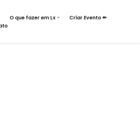
O que fazer em Lx
Criar Evento ✏
ato