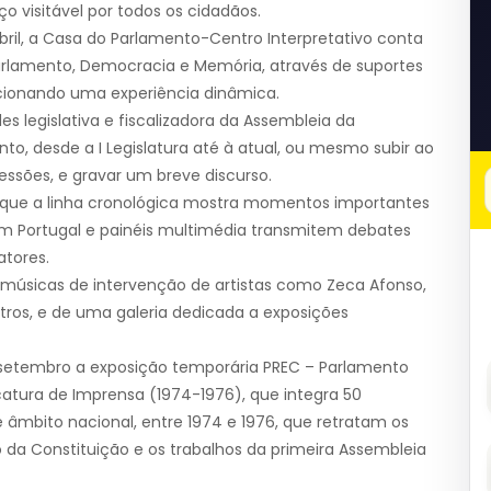
 visitável por todos os cidadãos.
bril, a Casa do Parlamento-Centro Interpretativo conta
rlamento, Democracia e Memória, através de suportes
orcionando uma experiência dinâmica.
s legislativa e fiscalizadora da Assembleia da
to, desde a I Legislatura até à atual, ou mesmo subir ao
Sessões, e gravar um breve discurso.
lo que a linha cronológica mostra momentos importantes
m Portugal e painéis multimédia transmitem debates
tores.
 músicas de intervenção de artistas como Zeca Afonso,
utros, e de uma galeria dedicada a exposições
e setembro a exposição temporária PREC – Parlamento
catura de Imprensa (1974-1976), que integra 50
de âmbito nacional, entre 1974 e 1976, que retratam os
a Constituição e os trabalhos da primeira Assembleia