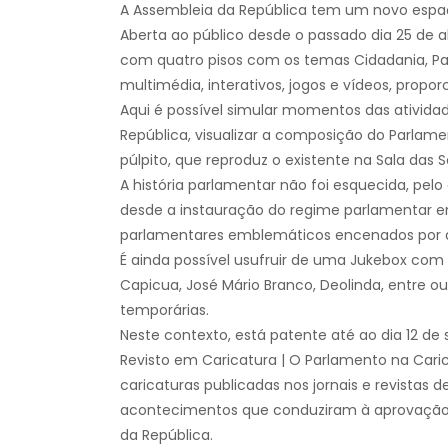
A Assembleia da República tem um novo espaço
Aberta ao público desde o passado dia 25 de a
com quatro pisos com os temas Cidadania, Pa
multimédia, interativos, jogos e vídeos, prop
Aqui é possível simular momentos das atividade
República, visualizar a composição do Parlamen
púlpito, que reproduz o existente na Sala das 
A história parlamentar não foi esquecida, pe
desde a instauração do regime parlamentar e
parlamentares emblemáticos encenados por a
É ainda possível usufruir de uma Jukebox com
Capicua, José Mário Branco, Deolinda, entre o
temporárias.
Neste contexto, está patente até ao dia 12 d
Revisto em Caricatura | O Parlamento na Cari
caricaturas publicadas nos jornais e revistas 
acontecimentos que conduziram à aprovação d
da República.