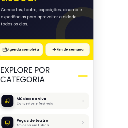
Concertos, teatro, exposições, cinema e
experiências para aproveitar a cidade
todos os dias.
Agenda completa
Fim de semana
EXPLORE POR
CATEGORIA
Música ao vivo
Concertos e festivais
Peças de teatro
Em cena em Lisboa