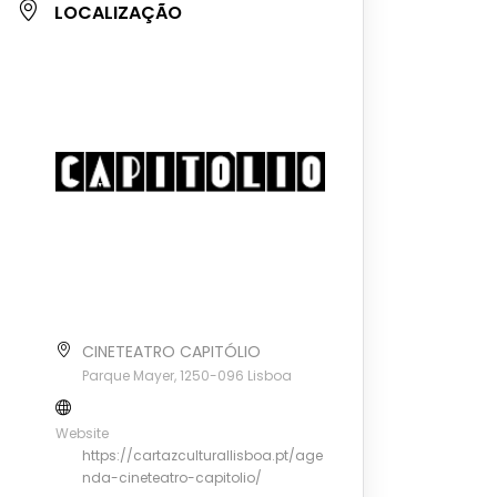
LOCALIZAÇÃO
CINETEATRO CAPITÓLIO
Parque Mayer, 1250-096 Lisboa
Website
https://cartazculturallisboa.pt/age
nda-cineteatro-capitolio/