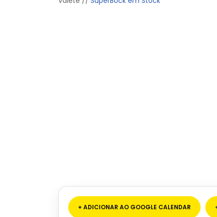
Valete //
SuperBock em Stock
+ ADICIONAR AO GOOGLE CALENDAR