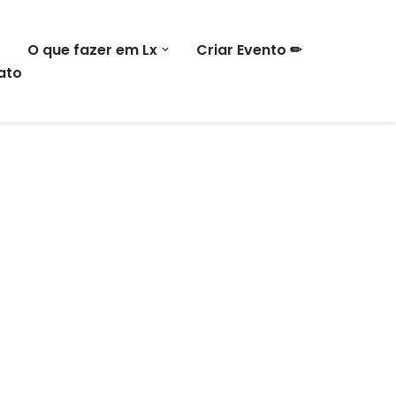
O que fazer em Lx
Criar Evento ✏
ato