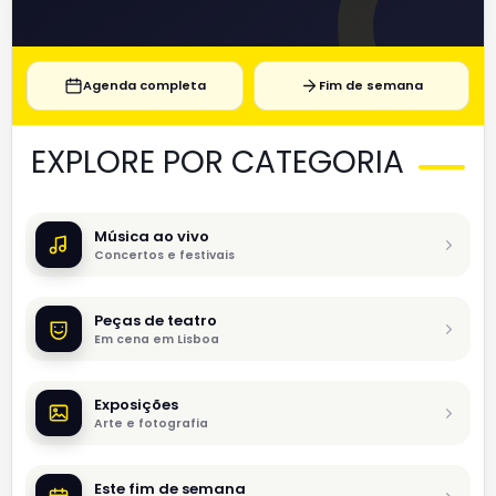
Agenda completa
Fim de semana
EXPLORE POR CATEGORIA
Música ao vivo
Concertos e festivais
Peças de teatro
Em cena em Lisboa
Exposições
Arte e fotografia
Este fim de semana