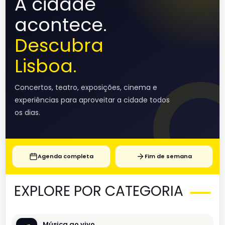
A cidade
acontece.
Descubra
Lisboa.
Concertos, teatro, exposições, cinema e
experiências para aproveitar a cidade todos
os dias.
Agenda completa
Fim de semana
EXPLORE POR CATEGORIA
Música ao vivo