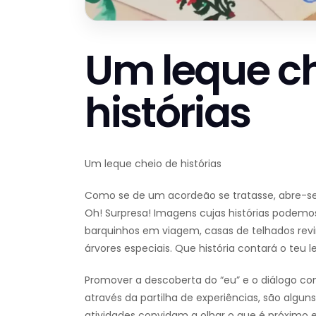
Um leque ch
histórias
Um leque cheio de histórias
Como se de um acordeão se tratasse, abre-se
Oh! Surpresa! Imagens cujas histórias podemos
barquinhos em viagem, casas de telhados rev
árvores especiais. Que história contará o teu 
Promover a descoberta do “eu” e o diálogo com
através da partilha de experiências, são algun
atividades convidam a olhar o que é próximo e