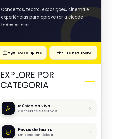
Concertos, teatro, exposições, cinema e
experiências para aproveitar a cidade
todos os dias.
Agenda completa
Fim de semana
EXPLORE POR
CATEGORIA
Música ao vivo
Concertos e festivais
Peças de teatro
Em cena em Lisboa