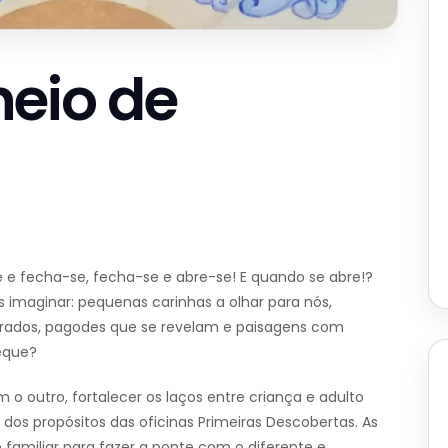
eio de
 e fecha-se, fecha-se e abre-se! E quando se abre!?
 imaginar: pequenas carinhas a olhar para nós,
irados, pagodes que se revelam e paisagens com
leque?
 o outro, fortalecer os laços entre criança e adulto
s dos propósitos das oficinas Primeiras Descobertas. As
 familiar para fazer a ponte com o diferente e