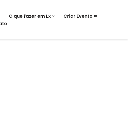
O que fazer em Lx
Criar Evento ✏
ato