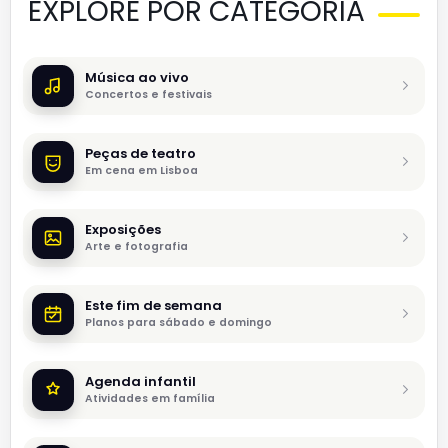
EXPLORE POR CATEGORIA
Música ao vivo
Concertos e festivais
Peças de teatro
Em cena em Lisboa
Exposições
Arte e fotografia
Este fim de semana
Planos para sábado e domingo
Agenda infantil
Atividades em família