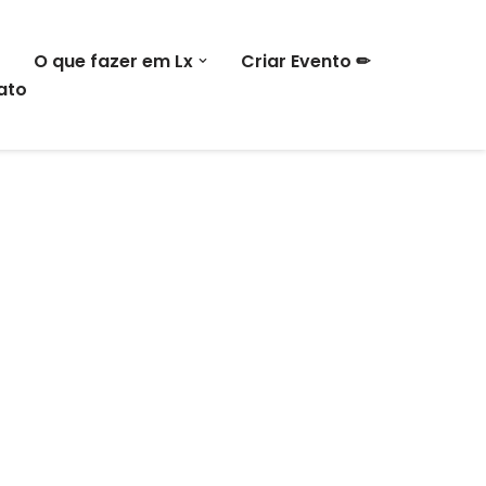
O que fazer em Lx
Criar Evento ✏
ato