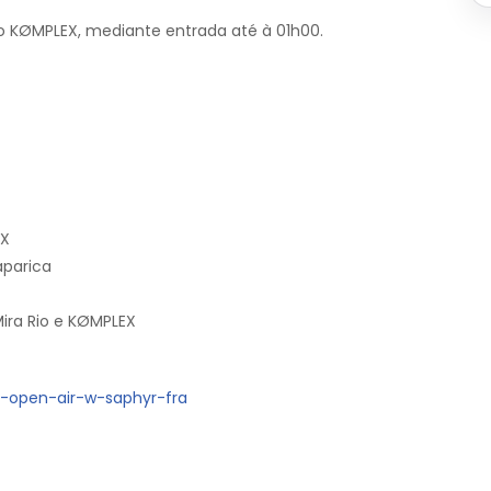
 no KØMPLEX, mediante entrada até à 01h00.
EX
aparica
Mira Rio e KØMPLEX
ty-open-air-w-saphyr-fra