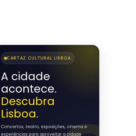
CARTAZ CULTURAL LISBOA
A cidade
acontece.
Descubra
Lisboa.
Concertos, teatro, exposições, cinema e
experiências para aproveitar a cidade