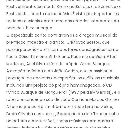
Festival Montreux meets Brienz na Sui´c¸a, e do Java Jazz
Festival de Jacarta na Indonésia. É vista por importantes
críticos musicais como uma das grandes intérpretes da
obra de Chico Buarque.
O espetáculo conta com arranjos e direção musical do
premiado maestro e pianista, Cristóvão Bastos, que
possui parcerias com compositores consagrados como
Paulo César Pinheiro, Aldir Blanc, Paulinho da Viola, Elton
Medeiros, Abel Silva, além do próprio Chico Buarque.
A direção artística é de João Carino, que já assinou a
produção de dezenas de espetáculos e álbuns musicais,
incluindo um projeto do próprio homenageado, o CD
“Chico Buarque de Mangueira” (1997 pela BMG Brasil), e o
roteiro e conceção são de João Carino e Marcos Gomes.
A formação conta também com João Lyra no violão,
Dudu Oliveira nos sopros, Bororó no baixo e Thadeuzinho
na bateria e percussões, todos músicos com carreira
consolidada na história da música popular brasileira.