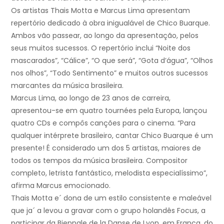
Os artistas Thais Motta e Marcus Lima apresentam
repertório dedicado à obra inigualável de Chico Buarque.
Ambos vão passear, ao longo da apresentação, pelos
seus muitos sucessos. O repertório inclui “Noite dos
mascarados”, “Cálice”, “O que será”, “Gota d’água”, “Olhos
nos olhos”, “Todo Sentimento” e muitos outros sucessos
marcantes da música brasileira.
Marcus Lima, ao longo de 23 anos de carreira,
apresentou-se em quatro tournées pela Europa, lançou
quatro CDs e compôs canções para o cinema. “Para
qualquer intérprete brasileiro, cantar Chico Buarque é um
presente! É considerado um dos 5 artistas, maiores de
todos os tempos da música brasileira. Compositor
completo, letrista fantástico, melodista especialíssimo”,
afirma Marcus emocionado.
Thais Motta e´ dona de um estilo consistente e maleável
que ja´ a levou a gravar com o grupo holandês Focus, a
participar da Biennale de la Danse de Lyon, em França, do