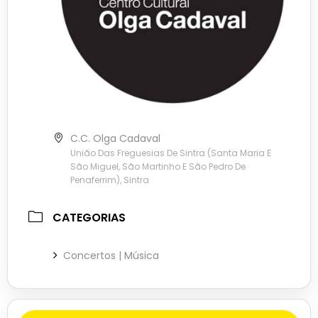
C.C. Olga Cadaval
União Das Freguesias De Sintra (Santa Maria E
São Miguel, São Martinho E São Pedro De
Penaferrim), Sintra
CATEGORIAS
Concertos | Música