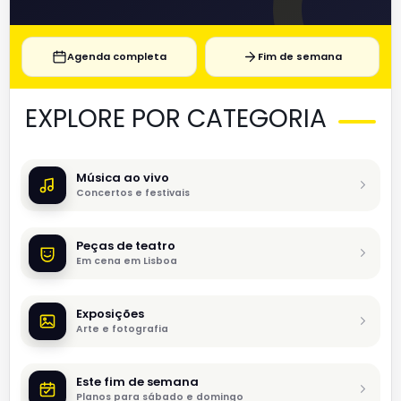
Agenda completa
Fim de semana
EXPLORE POR CATEGORIA
Música ao vivo
Concertos e festivais
Peças de teatro
Em cena em Lisboa
Exposições
Arte e fotografia
Este fim de semana
Planos para sábado e domingo