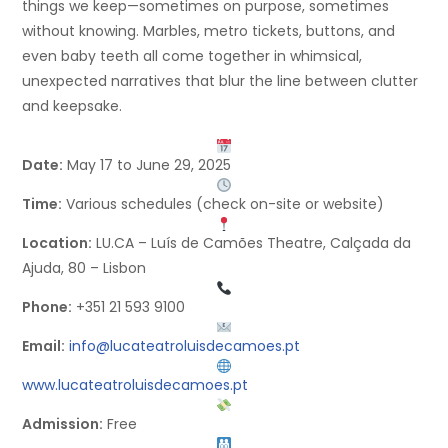
things we keep—sometimes on purpose, sometimes
without knowing. Marbles, metro tickets, buttons, and
even baby teeth all come together in whimsical,
unexpected narratives that blur the line between clutter
and keepsake.
Date:
May 17 to June 29, 2025
Time:
Various schedules (check on-site or website)
Location:
LU.CA – Luís de Camões Theatre, Calçada da
Ajuda, 80 – Lisbon
Phone:
+351 21 593 9100
Email:
info@lucateatroluisdecamoes.pt
www.lucateatroluisdecamoes.pt
Admission:
Free