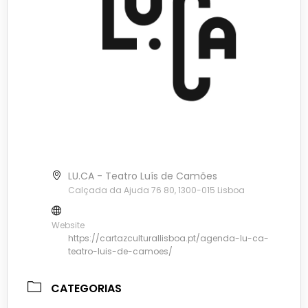
LU.CA - Teatro Luís de Camões
Calçada da Ajuda 76 80, 1300-015 Lisboa
Website
https://cartazculturallisboa.pt/agenda-lu-ca-
teatro-luis-de-camoes/
CATEGORIAS