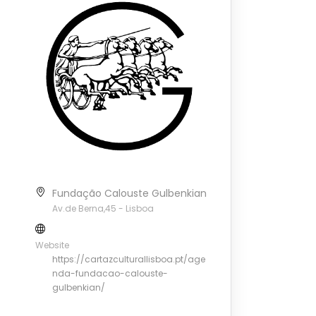
Fundação Calouste Gulbenkian
Av.de Berna,45 - Lisboa
Website
https://cartazculturallisboa.pt/age
nda-fundacao-calouste-
gulbenkian/