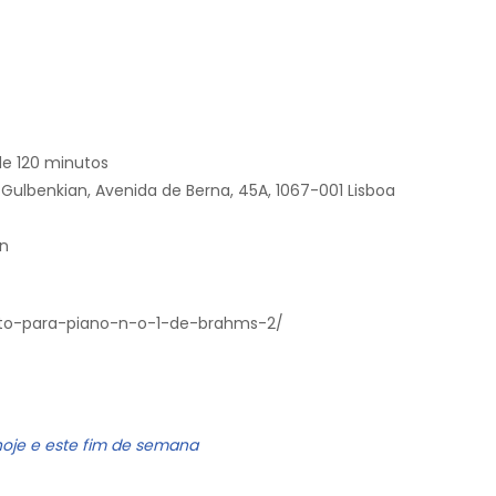
de 120 minutos
Gulbenkian, Avenida de Berna, 45A, 1067-001 Lisboa
an
rto-para-piano-n-o-1-de-brahms-2/
hoje e este fim de semana