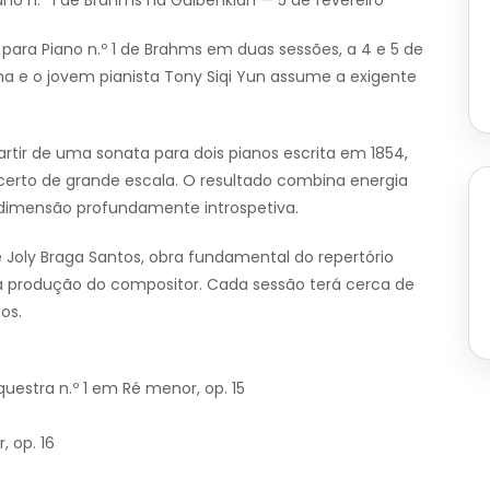
ano n.º 1 de Brahms na Gulbenkian — 5 de fevereiro
para Piano n.º 1 de Brahms em duas sessões, a 4 e 5 de
ama e o jovem pianista Tony Siqi Yun assume a exigente
tir de uma sonata para dois pianos escrita em 1854,
rto de grande escala. O resultado combina energia
a dimensão profundamente introspetiva.
e Joly Braga Santos, obra fundamental do repertório
a produção do compositor. Cada sessão terá cerca de
os.
estra n.º 1 em Ré menor, op. 15
, op. 16