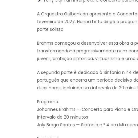
Tony Siqi Yun interpreta o Concerto para Pi
A Orquestra Gulbenkian apresenta o Concerto 
fevereiro de 2027. Hannu Lintu dirige o progr
parte solista.
Brahms começou a desenvolver esta obra a par
transformando-a progressivamente num conce
juvenil, ambição sinfónica, virtuosismo e um
A segunda parte é dedicada à Sinfonia n.º 4 d
português que encerra um período decisivo d
duas horas, incluindo um intervalo de 20 minut
Programa:
Johannes Brahms — Concerto para Piano e Orqu
Intervalo de 20 minutos
Joly Braga Santos — Sinfonia n.º 4 em Mi menor