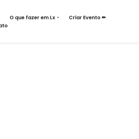
O que fazer em Lx
Criar Evento ✏
ato