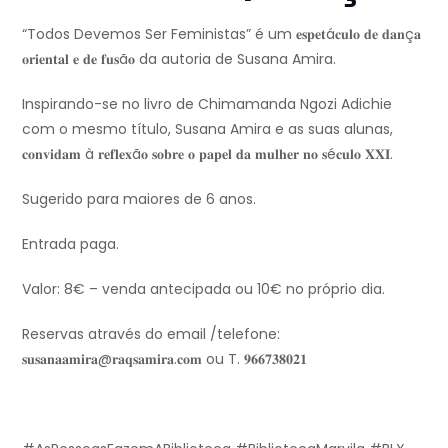
“Todos Devemos Ser Feministas” é um 𝐞𝐬𝐩𝐞𝐭á𝐜𝐮𝐥𝐨 𝐝𝐞 𝐝𝐚𝐧ç𝐚
𝐨𝐫𝐢𝐞𝐧𝐭𝐚𝐥 𝐞 𝐝𝐞 𝐟𝐮𝐬ã𝐨 da autoria de Susana Amira.
Inspirando-se no livro de Chimamanda Ngozi Adichie
com o mesmo título, Susana Amira e as suas alunas,
𝐜𝐨𝐧𝐯𝐢𝐝𝐚𝐦 à 𝐫𝐞𝐟𝐥𝐞𝐱ã𝐨 𝐬𝐨𝐛𝐫𝐞 𝐨 𝐩𝐚𝐩𝐞𝐥 𝐝𝐚 𝐦𝐮𝐥𝐡𝐞𝐫 𝐧𝐨 𝐬é𝐜𝐮𝐥𝐨 𝐗𝐗𝐈.
Sugerido para maiores de 6 anos.
Entrada paga.
Valor: 8€ – venda antecipada ou 10€ no próprio dia.
Reservas através do email /telefone:
𝐬𝐮𝐬𝐚𝐧𝐚𝐚𝐦𝐢𝐫𝐚@𝐫𝐚𝐪𝐬𝐚𝐦𝐢𝐫𝐚.𝐜𝐨𝐦 ou T. 𝟗𝟔𝟔𝟕𝟑𝟖𝟎𝟐𝟏