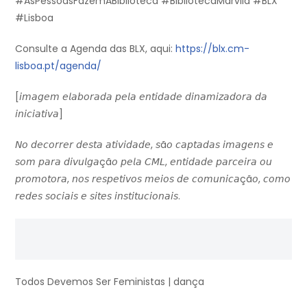
#AsPessoasFazemABiblioteca #BibliotecaMarvila #BLX
#Lisboa
Consulte a Agenda das BLX, aqui:
https://blx.cm-
lisboa.pt/agenda/
[𝘪𝘮𝘢𝘨𝘦𝘮 𝘦𝘭𝘢𝘣𝘰𝘳𝘢𝘥𝘢 𝘱𝘦𝘭𝘢 𝘦𝘯𝘵𝘪𝘥𝘢𝘥𝘦 𝘥𝘪𝘯𝘢𝘮𝘪𝘻𝘢𝘥𝘰𝘳𝘢 𝘥𝘢
𝘪𝘯𝘪𝘤𝘪𝘢𝘵𝘪𝘷𝘢]
𝘕𝘰 𝘥𝘦𝘤𝘰𝘳𝘳𝘦𝘳 𝘥𝘦𝘴𝘵𝘢 𝘢𝘵𝘪𝘷𝘪𝘥𝘢𝘥𝘦, 𝘴ã𝘰 𝘤𝘢𝘱𝘵𝘢𝘥𝘢𝘴 𝘪𝘮𝘢𝘨𝘦𝘯𝘴 𝘦
𝘴𝘰𝘮 𝘱𝘢𝘳𝘢 𝘥𝘪𝘷𝘶𝘭𝘨𝘢çã𝘰 𝘱𝘦𝘭𝘢 𝘊𝘔𝘓, 𝘦𝘯𝘵𝘪𝘥𝘢𝘥𝘦 𝘱𝘢𝘳𝘤𝘦𝘪𝘳𝘢 𝘰𝘶
𝘱𝘳𝘰𝘮𝘰𝘵𝘰𝘳𝘢, 𝘯𝘰𝘴 𝘳𝘦𝘴𝘱𝘦𝘵𝘪𝘷𝘰𝘴 𝘮𝘦𝘪𝘰𝘴 𝘥𝘦 𝘤𝘰𝘮𝘶𝘯𝘪𝘤𝘢çã𝘰, 𝘤𝘰𝘮𝘰
𝘳𝘦𝘥𝘦𝘴 𝘴𝘰𝘤𝘪𝘢𝘪𝘴 𝘦 𝘴𝘪𝘵𝘦𝘴 𝘪𝘯𝘴𝘵𝘪𝘵𝘶𝘤𝘪𝘰𝘯𝘢𝘪𝘴.
Todos Devemos Ser Feministas | dança