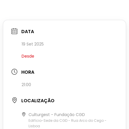
DATA
19 Set 2025
Desde
HORA
21:00
LOCALIZAÇÃO
Culturgest - Fundação CGD
Edifício-Sede da CGD - Rua Arco do Cego -
Lisboa