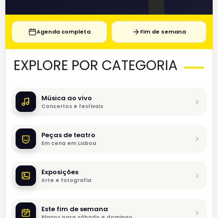
Agenda completa
Fim de semana
EXPLORE POR CATEGORIA
Música ao vivo
Concertos e festivais
Peças de teatro
Em cena em Lisboa
Exposições
Arte e fotografia
Este fim de semana
Planos para sábado e domingo