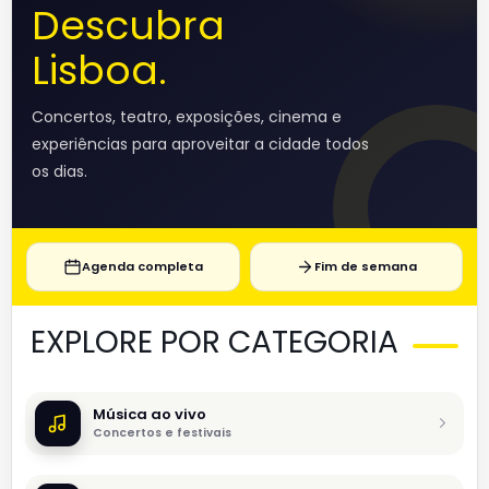
Descubra
Lisboa.
Concertos, teatro, exposições, cinema e
experiências para aproveitar a cidade todos
os dias.
Agenda completa
Fim de semana
EXPLORE POR CATEGORIA
Música ao vivo
Concertos e festivais