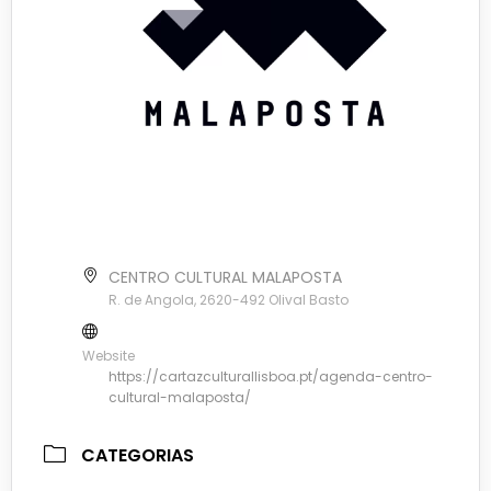
CENTRO CULTURAL MALAPOSTA
R. de Angola, 2620-492 Olival Basto
Website
https://cartazculturallisboa.pt/agenda-centro-
cultural-malaposta/
CATEGORIAS