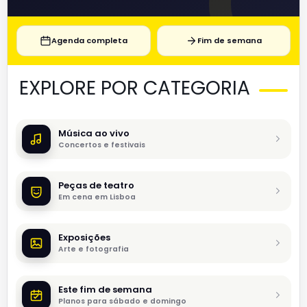
Agenda completa
Fim de semana
EXPLORE POR CATEGORIA
Música ao vivo
Concertos e festivais
Peças de teatro
Em cena em Lisboa
Exposições
Arte e fotografia
Este fim de semana
Planos para sábado e domingo