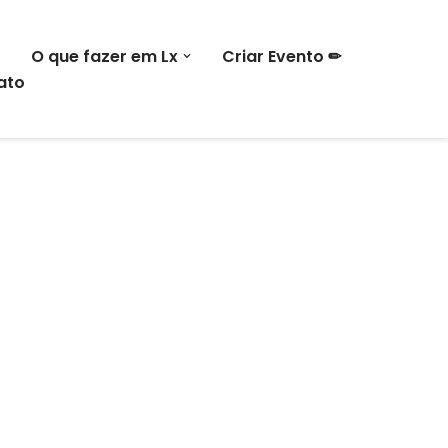
O que fazer em Lx
Criar Evento ✏
ato