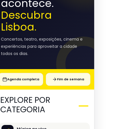
acontece.
Descubra
Lisboa.
Concertos, teatro, exposições, cinema e
experiências para aproveitar a cidade
todos os dias.
Agenda completa
Fim de semana
EXPLORE POR
CATEGORIA
Música ao vivo