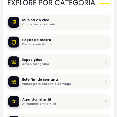
EXPLORE POR CATEGORIA
Música ao vivo
Concertos e festivais
Peças de teatro
Em cena em Lisboa
Exposições
Arte e fotografia
Este fim de semana
Planos para sábado e domingo
Agenda infantil
Atividades em família