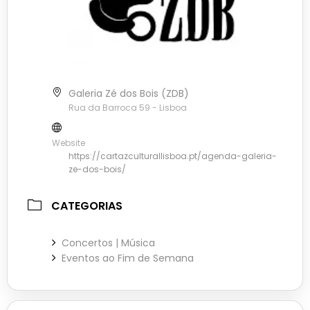
Galeria Zé dos Bois (ZDB)
Rua da Barroca 59 - Lisboa
Website
https://cartazculturallisboa.pt/agenda-galeria-
ze-dos-bois/
CATEGORIAS
Concertos | Música
Eventos ao Fim de Semana