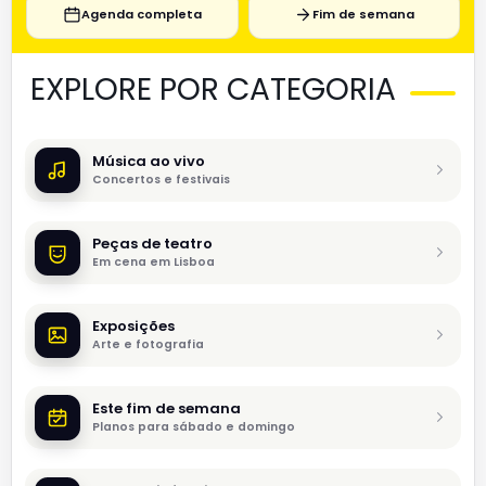
Agenda completa
Fim de semana
EXPLORE POR CATEGORIA
Música ao vivo
Concertos e festivais
Peças de teatro
Em cena em Lisboa
Exposições
Arte e fotografia
Este fim de semana
Planos para sábado e domingo