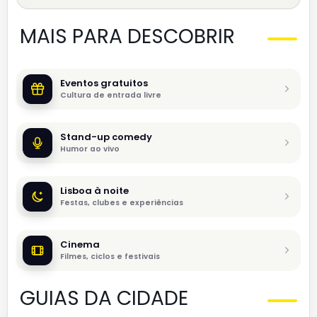
MAIS PARA DESCOBRIR
Eventos gratuitos
Cultura de entrada livre
Stand-up comedy
Humor ao vivo
Lisboa à noite
Festas, clubes e experiências
Cinema
Filmes, ciclos e festivais
GUIAS DA CIDADE